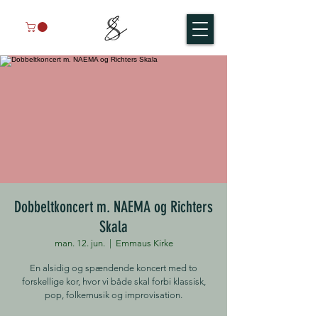
Dobbeltkoncert m. NAEMA og Richters
Skala
man. 12. jun.
  |  
Emmaus Kirke
En alsidig og spændende koncert med to
forskellige kor, hvor vi både skal forbi klassisk,
pop, folkemusik og improvisation.