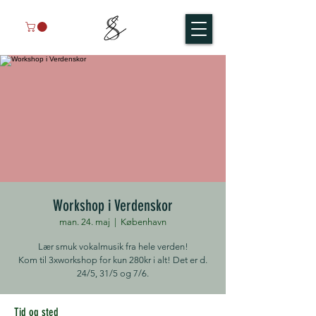
Workshop i Verdenskor
man. 24. maj
  |  
København
Lær smuk vokalmusik fra hele verden!
Kom til 3xworkshop for kun 280kr i alt! Det er d.
24/5, 31/5 og 7/6.
Tid og sted