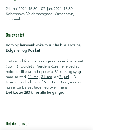
24. maj 2021, 16.30 – 07. jun. 2021, 18.30
København, Valdemarsgade, København,
Danmark
Om eventet
Kom og lær smuk vokalmusik fra bl.a. Ukraine,
Bulgarien og Kosika!
Det ser ud til at vi må synge sammen igen snart
(jubiiiiii) - og det vil VerdensKoret fejre ved at
holde en lille workshop-serie. Så kom og syng
med koret d.
24. maj
,
31. ma
j og
7. juni
! :-D
Normalt ledes koret af Nini Julia Bang, men da
hun er på barsel, tager jeg over imens :-)
Det koster 280 kr for
alle tre
gange.
Tilmelding til:
ninibang@gmail.com
Pris:
280 kr
Deadline for tilmelding og betalting er d. 10. maj
Del dette event