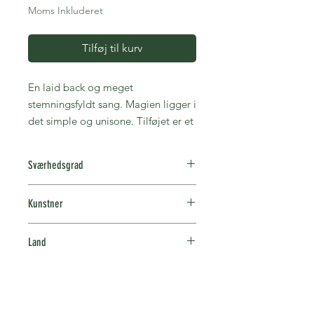
Moms Inkluderet
Tilføj til kurv
En laid back og meget
stemningsfyldt sang. Magien ligger i
det simple og unisone. Tilføjet er et
smukt harpespil inspireret af den
originale sang. Harpen kan sagtens
Sværhedsgrad
udskiftes med klaver, guitar eller et
andet strenge-instrument.
Let øvede
Kunstner
Ved køb modtager du et link til at
Loma
downloade node og lydfiler.
Land
USA