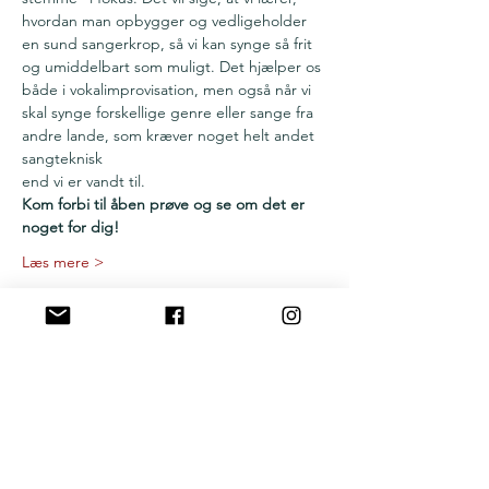
hvordan man opbygger og vedligeholder 
en sund sangerkrop, så vi kan synge så frit 
og umiddelbart som muligt. Det hjælper os 
både i vokalimprovisation, men også når vi 
skal synge forskellige genre eller sange fra 
andre lande, som kræver noget helt andet 
sangteknisk
end vi er vandt til.
Kom forbi til åben prøve og se om det er 
noget for dig! 
Læs mere >
Del denne begivenhed