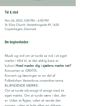
Tid & sted
Nov 26, 2023, 5:00 PM – 6:00 PM
St. Elias Church, Vesterbrogade 49, 1620
Copenhagen, Denmark
Om begivenheden
Musik og ord om at turde se ind i sit eget 
mørke i tillid til, at det aldrig bare er 
kulsort.
Hvad møder dig i sjælens mørke nat?
Koncerten er GRATIS.
Koncert og læsninger er en del af 
Folkekirken Vesterbros november-tema 
BLÆNDENDE MØRKE:

Om at turde stå ansigt til ansigt med sit 
eget mørke. Om at turde være i det, der 
er. Uden at flygte, uden at vende det 
ryggen, uden at lede efter en dybere 