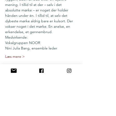
mening. I tillid til at der – selv i det 
absolutte mørke – er noget der holder 
hånden under én. I tillid til, at selv det 
dybeste mørke aldrig bare er kulsort. Der 
vokser noget i det mørke. En anelse, en 
erkendelse, et gennembrud.
Medvirkende:
Vokalgruppen NOOR
Nini Julia Bang, ensemble leder
Læs mere >
Del denne begivenhed