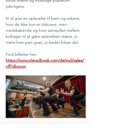
skridt videre og inddrage publikum 
yderligere.
Vi vil give en oplevelse til børn og voksne, 
hvor de ikke kun er tilskuere, men 
medskabende og hvor samspillet mellem 
bidrager til at gøre oplevelsen større, jo 
mere hver part giver, jo beder bliver det.
Find billetter her: 
https://www.place2book.com/da/sw2/sales/
nfl7dbqcov
www.papaya.dk