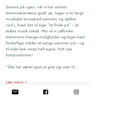
Senere på ugen, når vi har varmet 
stemmebåndene godt op, tager vi et langt 
musikalsk brusebad sammen og dykker 
ned i, hvad det vil sige “at finde på” – at 
skabe musik vokalt. Her vil vi udforske 
stemmens mange muligheder og lege med 
forskellige måder at synge sammen på – og 
til sidst lave vores helt egne, helt nye 
kompositioner!
“
Det har været sjovt at give sig over til…
Læs mere >
Del denne begivenhed