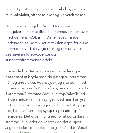
Baseret på sted:
Gymnasiekor, kirkekor, skolekor, 
musikskolekor, aftenskolekor og universitetskor.
Demenskor/Lungekor/mm.:
Demenskor, 
Lungekor mm. er et tilbud til mennesker, der lever 
med demens, KOL mm. Der er lavet mange 
undersøgelse, som viser at trivslen øges for disse 
mennesker ved at synge i kor, og derudover kan 
det have en forebyggende og 
sundhedsfremmende effekt.
Flydende kor:
 Jeg er også selv korleder og er 
optaget af at bryde med de gængse korrammer, 
når jeg underviser. Fx arbejder jeg sjældent med 
termerne sopran/alt/tenor/bas, men mere med fx 
1.stemmer/2.stemmer/osv. eller top/midt/bund. 
På den måde kan man synge, hvad man har lyst 
til: I den ene sang synes jeg det er sjovt at synge 
top, i den anden sang synger jeg bund og så 
fremdeles. Det giver mulighed for at udforske sin 
stemme i alle leder og kanter - og dét er sjovt! 
Jeg har to kor, der netop arbejder således: 
Vocal 