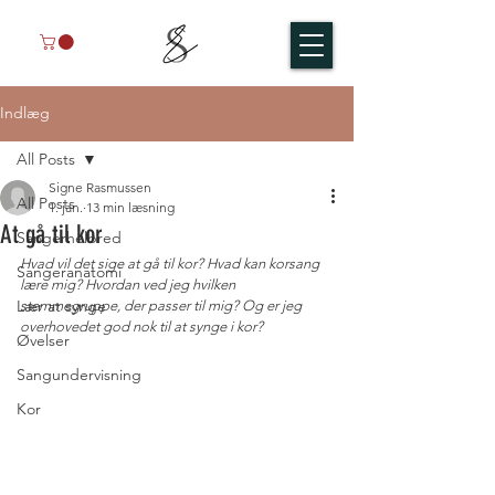
Indlæg
All Posts
Signe Rasmussen
All Posts
1. jan.
13 min læsning
At gå til kor
Sangerhelbred
Hvad vil det sige at gå til kor? Hvad kan korsang 
Sangeranatomi
lære mig? Hvordan ved jeg hvilken 
Lær at synge
stemmegruppe, der passer til mig? Og er jeg 
overhovedet god nok til at synge i kor?
Øvelser
Sangundervisning
Kor