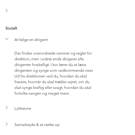
Socialt
At følge en dirigent
Der findes overordnede rammer og regler for 
direktion, men i sidste ende dirigerer alle 
dirigenter forskelligt. I kor lærer du at læse 
dirigenten og synge som vedkommende viser. 
Ud fra direktionen ved du, hvordan du skal 
frasere, hvornår du skal trække vejret, om du 
skal synge kraftig eller svagt, hvordan du skal 
fortolke sangen og meget mere.
Lytteevne
Samarbejde & at støtte op