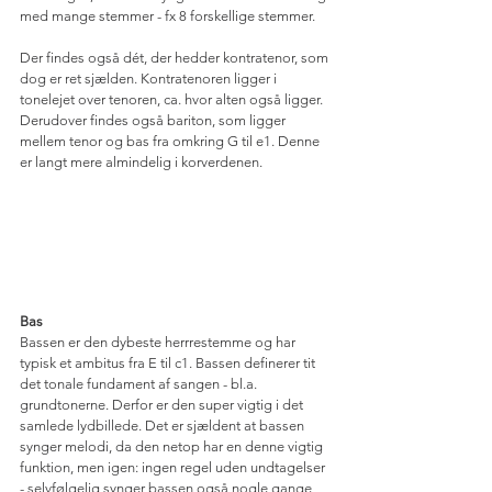
med mange stemmer - fx 8 forskellige stemmer.
Der findes også dét, der hedder kontratenor, som 
dog er ret sjælden. Kontratenoren ligger i 
tonelejet over tenoren, ca. hvor alten også ligger. 
Derudover findes også bariton, som ligger 
mellem tenor og bas fra omkring G til e1. Denne 
er langt mere almindelig i korverdenen.
Bas
Bassen er den dybeste herrrestemme og har 
typisk et ambitus fra E til c1. Bassen definerer tit 
det tonale fundament af sangen - bl.a. 
grundtonerne. Derfor er den super vigtig i det 
samlede lydbillede. Det er sjældent at bassen 
synger melodi, da den netop har en denne vigtig 
funktion, men igen: ingen regel uden undtagelser 
- selvfølgelig synger bassen også nogle gange 