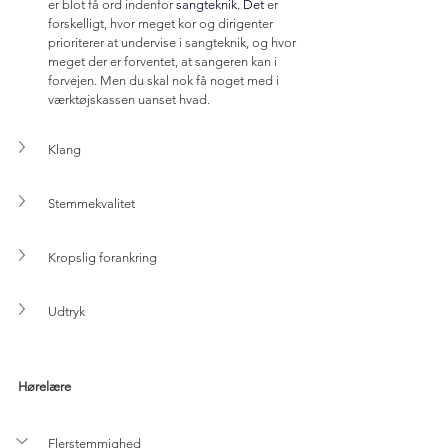
er blot få ord indenfor 
sangteknik.
 Det
er 
forskelligt, hvor meget kor og dirigenter 
prioriterer at undervise i sangteknik, og hvor 
meget der er forventet, at sangeren kan i 
forvejen. Men du skal nok få noget med i 
værktøjskassen uanset hvad.
Klang
Stemmekvalitet 
Kropslig forankring
Udtryk
Hørelære
Flerstemmighed