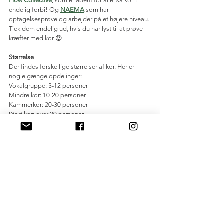
Flow Collective
, som er åbent for alle, så kom 
endelig forbi! Og 
NAEMA
 som har 
optagelsesprøve og arbejder på et højere niveau. 
Tjek dem endelig ud, hvis du har lyst til at prøve 
kræfter med kor 😍
Størrelse
Der findes forskellige størrelser af kor. Her er 
nogle gænge opdelinger:
Vokalgruppe: 3-12 personer
Mindre kor: 10-20 personer
Kammerkor: 20-30 personer
Stort kor: over 30 personer
Niveau
Groft kan man inddele det som nedenstående. 
Der er selvfølgelig mange nuancer inden for 
niveauer, så det her er blot for at give en 
fornemmelse af, hvad du kan forvente.
Begynder/Let øvet:
 Her synger man typisk meget 
enstemmigt, også kaldet unisont. Enkelte steder 
synger man flerstemmigt. Tit akkompagneres 
koret med fx klaver, men det er slet ikke altid - det 