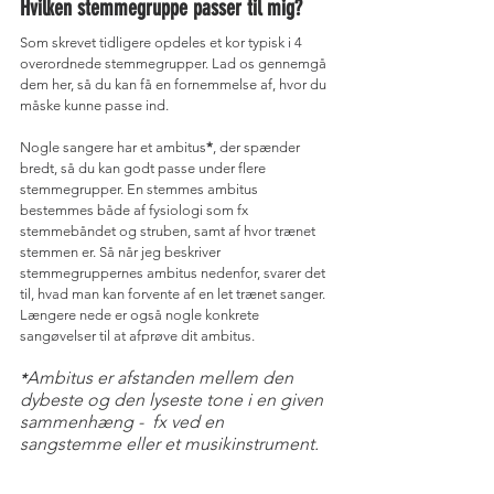
Hvilken stemmegruppe passer til mig?
Som skrevet tidligere opdeles et kor typisk i 4 
overordnede stemmegrupper. Lad os gennemgå 
dem her, så du kan få en fornemmelse af, hvor du 
måske kunne passe ind.
Nogle sangere har et ambitus
*
, der spænder 
bredt, så du kan godt passe under flere 
stemmegrupper. En stemmes ambitus 
bestemmes både af fysiologi som fx 
stemmebåndet og struben, samt af hvor trænet 
stemmen er. Så når jeg beskriver 
stemmegruppernes ambitus nedenfor, svarer det 
til, hvad man kan forvente af en let trænet sanger. 
Længere nede er også nogle konkrete 
sangøvelser til at afprøve dit ambitus.
Ambitus er afstanden mellem den 
*
dybeste og den lyseste tone i en given 
sammenhæng -  fx ved en 
sangstemme eller et musikinstrument.