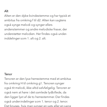
Alt
Alten er den dybe kvindestemme og har typisk et 
ambitus fra omkring f til d2. Alten kan sagtens 
også synge melodi og synger ellers 
andenstemmer og andre melodiske fraser, der 
understøtter melodien. Her findes også under-
inddelinger som 1. alt og 2. alt.
Tenor
Tenoren er den lyse herrestemme med et ambitus 
fra omkring H til omkring g1. Tenoren synger 
også tit melodi, ikke altid selvfølgelig. Tenoren er 
også nem at høre i det samlede lydbillede, da 
den ligger lyst af de to herrestemmer. Der findes 
også under-indelinger som 1. tenor og 2. tenor. 
Det bruges, hvis man synger en sats eller en sang 