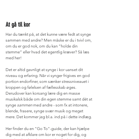
At gå til kor
Har du tænkt på, at det kunne være fedt at synge 
sammen med andre? Men måske er du i tvivl om, 
om du er god nok, om du kan “holde din 
stemme” eller hvad det egentlig kræver? Så læs 
med her!
Det er altid gavnligt at synge i kor uanset dit 
niveau og erfaring. Når vi synger frigives en god 
portion endorfiner, som sænker stressniveauet i 
kroppen og følelsen af fællesskab øges. 
Derudover kan korsang lære dig en masse 
musikalsk både om din egen stemme samt dét at 
synge 
sammen
 med andre - som fx at intonere, 
blende, frasere, synge svær musik og meget 
mere. Det kommer jeg bl.a. ind på i dette indlæg.
Her finder du en "Go To"-guide, der kan hjælpe 
dig med at afklare om kor er noget for dig, og 