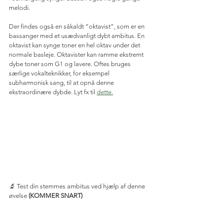
melodi.
Der findes også en såkaldt “oktavist”, som er en 
bassanger med et usædvanligt dybt ambitus. En 
oktavist kan synge toner en hel oktav under det 
normale basleje. Oktavister kan ramme ekstremt 
dybe toner som G1 og lavere. Oftes bruges 
særlige vokalteknikker, for eksempel 
subharmonisk sang, til at opnå denne 
ekstraordinære dybde. Lyt fx til 
dette.
🔬 
Test din stemmes ambitus ved hjælp af denne 
øvelse 
(KOMMER SNART)