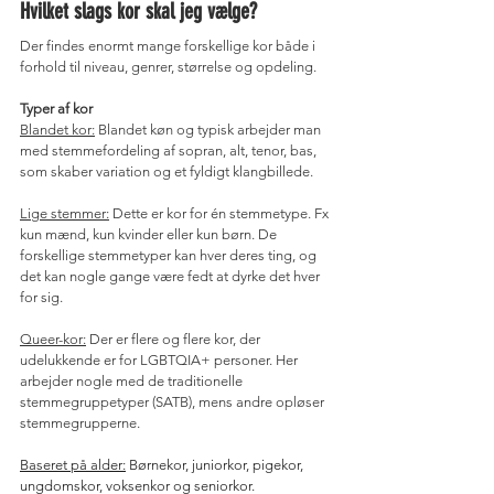
Hvilket slags kor skal jeg vælge?
Der findes enormt mange forskellige kor både i 
forhold til niveau, genrer, størrelse og opdeling.
Typer af kor
Blandet kor:
 Blandet køn og typisk arbejder man 
med stemmefordeling af sopran, alt, tenor, bas, 
som skaber variation og et fyldigt klangbillede.
Lige stemmer:
 Dette er kor for én stemmetype. Fx 
kun mænd, kun kvinder eller kun børn. De 
forskellige stemmetyper kan hver deres ting, og 
det kan nogle gange være fedt at dyrke det hver 
for sig.
Queer-kor:
 Der er flere og flere kor, der 
udelukkende er for LGBTQIA+ personer. Her 
arbejder nogle med de traditionelle 
stemmegruppetyper (SATB), mens andre opløser 
stemmegrupperne.
Baseret på alder:
 Børnekor, juniorkor, pigekor, 
ungdomskor, voksenkor og seniorkor.