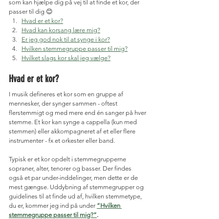
som kan hjælpe dig på vej til at finde et kor, der 
passer til dig 😊
Hvad er et kor?
Hvad kan korsang lære mig?
Er jeg god nok til at synge i kor?
Hvilken stemmegruppe passer til mig?
Hvilket slags kor skal jeg vælge?
Hvad er et kor?
I musik defineres et kor som en gruppe af 
mennesker, der synger sammen - oftest 
flerstemmigt og med mere end én sanger på hver 
stemme. Et kor kan synge a cappella (kun med 
stemmen) eller akkompagneret af et eller flere 
instrumenter - fx et orkester eller band.
Typisk er et kor opdelt i stemmegrupperne 
sopraner, alter, tenorer og basser. Der findes 
også et par under-inddelinger, men dette er de 
mest gængse. Uddybning af stemmegrupper og 
guidelines til at finde ud af, hvilken stemmetype, 
du er, kommer jeg ind på under 
“Hvilken 
stemmegruppe passer til mig?”
.